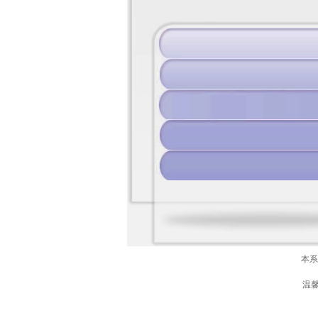
本系
温馨