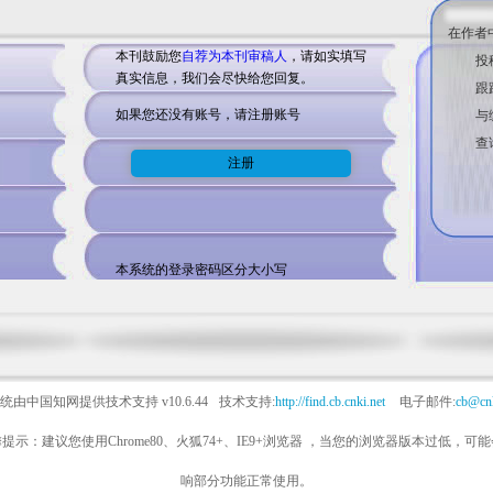
在作者
本刊鼓励您
自荐为本刊审稿人
，请如实填写
投
真实信息，我们会尽快给您回复。
跟
如果您还没有账号，请注册账号
与
查
本系统的登录密码区分大小写
统由中国知网提供技术支持
v10.6.44
技术支持:
http://find.cb.cnki.net
电子邮件:
cb@cnk
提示：建议您使用Chrome80、火狐74+、IE9+浏览器 ，当您的浏览器版本过低，可
响部分功能正常使用。